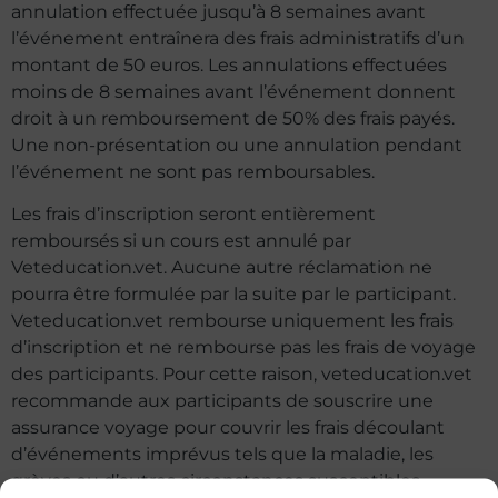
annulation effectuée jusqu’à 8 semaines avant
l’événement entraînera des frais administratifs d’un
montant de 50 euros. Les annulations effectuées
moins de 8 semaines avant l’événement donnent
droit à un remboursement de 50% des frais payés.
Une non-présentation ou une annulation pendant
l’événement ne sont pas remboursables.
Les frais d’inscription seront entièrement
remboursés si un cours est annulé par
Veteducation.vet. Aucune autre réclamation ne
pourra être formulée par la suite par le participant.
Veteducation.vet rembourse uniquement les frais
d’inscription et ne rembourse pas les frais de voyage
des participants. Pour cette raison, veteducation.vet
recommande aux participants de souscrire une
assurance voyage pour couvrir les frais découlant
d’événements imprévus tels que la maladie, les
grèves ou d’autres circonstances susceptibles