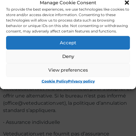
Manage Cookie Consent
d’empêcher la participation. Veuillez vérifier les
To provide the best experiences, we use technologies like cookies to
conditions auprès de votre compagnie d’assurance.
store and/or access device information. Consenting to these
technologies will allow us to process data such as browsing
Toutes les dates, lieux et structures des événements
behavior or unique IDs on this site. Not consenting or withdrawing
veteducation.vet sont susceptibles de changer
consent, may adversely affect certain features and functions.
jusqu’à 8 semaines avant leur début.
Accept
• Annulations dues à la situation pandémique
actuelle
Deny
Chaque fois qu’en raison de la situation pandémique,
View preferences
votre participation au cours serait entravée, veuillez
contacter immédiatement le bureau.
Cookie Policy
Privacy policy
Veteducation.vet fera de son mieux pour s’adapter et
offrir une alternative. Si le bureau n’est pas informé
(
office@veteducation.vet
), la politique d’annulation
standard s’appliquera.
• Assurance individuelle
Veteducation.vet ne fournit pas d’assurance